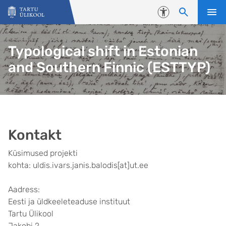
Liigu edasi põhisisu juurde
Juurdepääsetavus
Typological shift in Estonian
and Southern Finnic (ESTTYP)
Kontakt
Küsimused projekti
kohta: uldis.ivars.janis.balodis[at]ut.ee
Aadress:
Eesti ja üldkeeleteaduse instituut
Tartu Ülikool
Jakobi 2